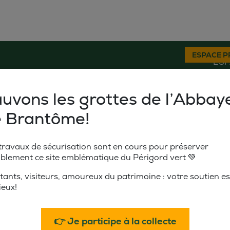
ESPACE P
ESP
EXPLORER
BOUGER
SÉJOURNER
SORTI
uvons les grottes de l’Abbay
ger
Séjourner
 Brantôme!
Sur l’eau
Hébergements
Sur terre
Restaurants
travaux de sécurisation sont en cours pour préserver
blement ce site emblématique du Périgord vert 💚
En famille
Tourisme Accessible
Toutourisme
tants, visiteurs, amoureux du patrimoine : votre soutien es
Pratique
ieux!
👉 Je participe à la collecte