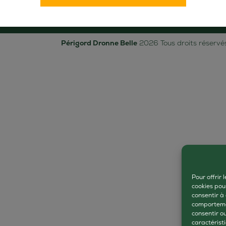
Les bureaux d'accueil de
l'office de tourisme
Brant
Périgord Dronne Belle
2026 Tous droits réservé
Pour offrir 
cookies pou
consentir à
comportemen
consentir o
caractéristi