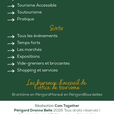
Tourisme Accessible
Toutourisme
Pratique
Sortir
Tous les évènements
Temps forts
Les marchés
Expositions
Vide-greniers et brocantes
Shopping et services
Les bureaux d'accueil de
l'office de tourisme
Brantôme en Périgord
Mareuil en Périgord
Bourdeilles
Réalisation
Com Together
Périgord Dronne Belle
2026 Tous droits réservés |