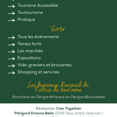
Tourisme Accessible
Toutourisme
Pratique
Sortir
Tous les évènements
Temps forts
Les marchés
Expositions
Vide-greniers et brocantes
Shopping et services
Les bureaux d'accueil de
l'office de tourisme
Brantôme en Périgord
Mareuil en Périgord
Bourdeilles
Réalisation
Com Together
Périgord Dronne Belle
2026 Tous droits réservés |