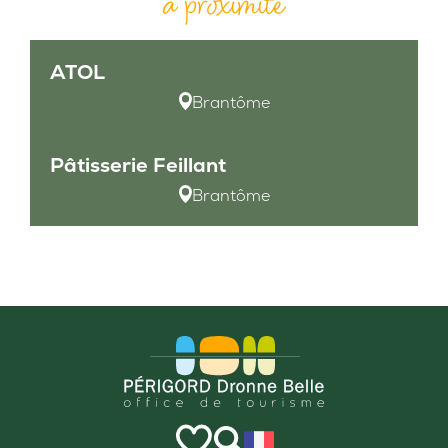
à proximité
ATOL
Brantôme
Pâtisserie Feillant
Brantôme