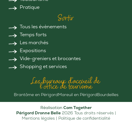
Pratique
Sortir
Tous les évènements
Temps forts
Les marchés
Expositions
Vide-greniers et brocantes
Shopping et services
Les bureaux d'accueil de
l'office de tourisme
Brantôme en Périgord
Mareuil en Périgord
Bourdeilles
Réalisation
Com Together
Périgord Dronne Belle
2026 Tous droits réservés |
Mentions légales
|
Politique de confidentialité