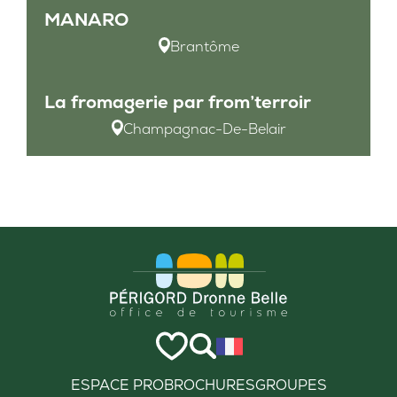
MANARO
Brantôme
La fromagerie par from’terroir
Champagnac-De-Belair
ESPACE PRO
BROCHURES
GROUPES