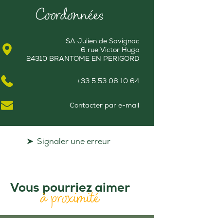
Coordonnées
SA Julien de Savignac
6 rue Victor Hugo
24310 BRANTOME EN PERIGORD
+33 5 53 08 10 64
Contacter par e-mail
Signaler une erreur
Vous pourriez aimer
à proximité