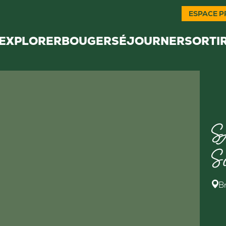
ESPACE P
EXPLORER
BOUGER
SÉJOURNER
SORTI
S
S
B