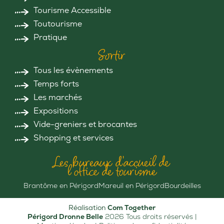
Tourisme Accessible
Toutourisme
Pratique
Sortir
Tous les évènements
Temps forts
Les marchés
Expositions
Vide-greniers et brocantes
Shopping et services
Les bureaux d'accueil de
l'office de tourisme
Brantôme en Périgord
Mareuil en Périgord
Bourdeilles
Réalisation
Com Together
Périgord Dronne Belle
2026 Tous droits réservés |