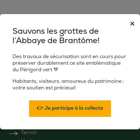
×
Sauvons les grottes de
l’Abbaye de Brantôme!
CE LIEN OUVRIRA VOTRE LOGICIEL DE MESSAGER
Des travaux de sécurisation sont en cours pour
préserver durablement ce site emblématique
du Périgord vert 💚
PROFESSIONAL AREA
FOLLETOS
GROUPS
Habitants, visiteurs, amoureux du patrimoine :
votre soutien est précieux!
Explore
The region
👉 Je participe à la collecte
Must-see sites
Know-how
Terroir