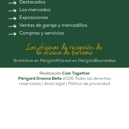
Destacados
Los mercados
Exposiciones
Ventas de garaje y mercadillos
Compras y servicios
Las oficinas de recepción de
la oficina de turismo
Brantôme en Périgord
Mareuil en Périgord
Bourdeilles
Realización
Com Together
Périgord Dronne Belle
2026 Todos los derechos
reservados |
Aviso legal
|
Política de privacidad