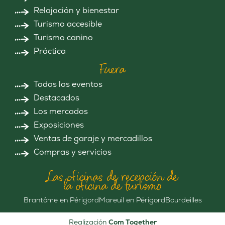
Relajación y bienestar
Turismo accesible
Turismo canino
Práctica
Fuera
Todos los eventos
Destacados
Los mercados
Exposiciones
Ventas de garaje y mercadillos
Compras y servicios
Las oficinas de recepción de
la oficina de turismo
Brantôme en Périgord
Mareuil en Périgord
Bourdeilles
Realización
Com Together