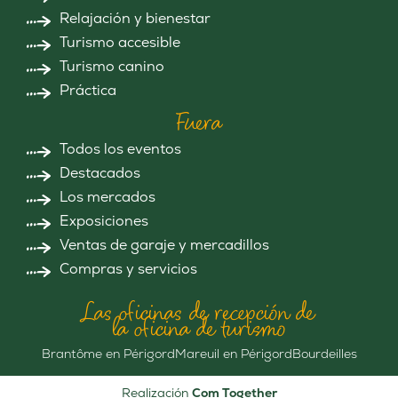
Relajación y bienestar
Turismo accesible
Turismo canino
Práctica
Fuera
Todos los eventos
Destacados
Los mercados
Exposiciones
Ventas de garaje y mercadillos
Compras y servicios
Las oficinas de recepción de
la oficina de turismo
Brantôme en Périgord
Mareuil en Périgord
Bourdeilles
Realización
Com Together