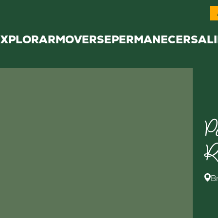
EXPLORAR
MOVERSE
PERMANECER
SALI
P
R
B