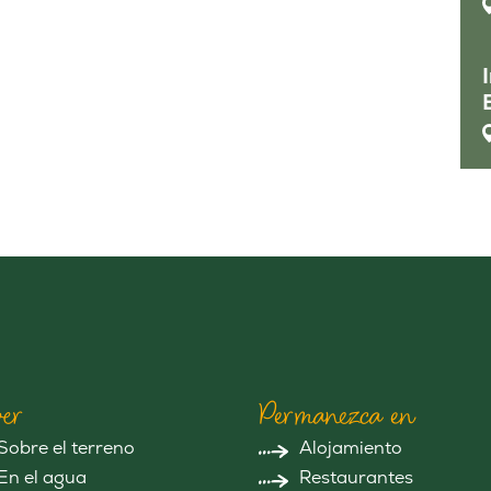
er
Permanezca en
Sobre el terreno
Alojamiento
En el agua
Restaurantes