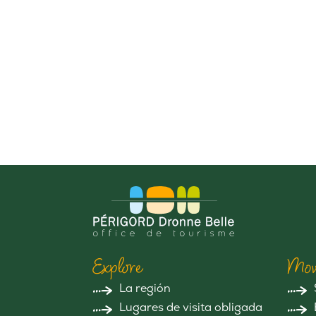
Explore
Mov
La región
Lugares de visita obligada