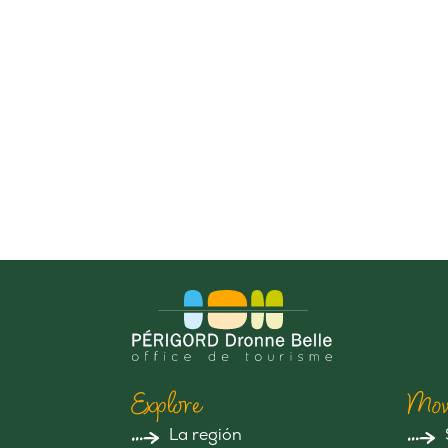
Explore
Mov
La región