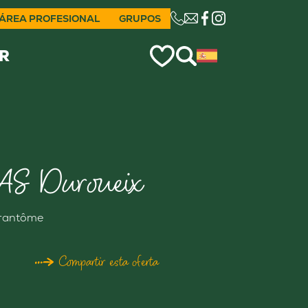
ÁREA PROFESIONAL
GRUPOS
CE LIEN OUVRIRA VO
R
AS Duroueix
rantôme
Compartir esta oferta