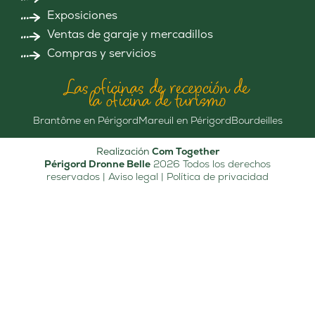
Exposiciones
Ventas de garaje y mercadillos
Compras y servicios
Las oficinas de recepción de
la oficina de turismo
Brantôme en Périgord
Mareuil en Périgord
Bourdeilles
Realización
Com Together
Périgord Dronne Belle
2026 Todos los derechos
reservados |
Aviso legal
|
Política de privacidad