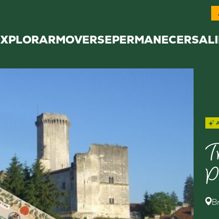
EXPLORAR
MOVERSE
PERMANECER
SALI
T
P
B