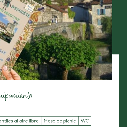
uipamiento
tiles al aire libre
Mesa de picnic
WC