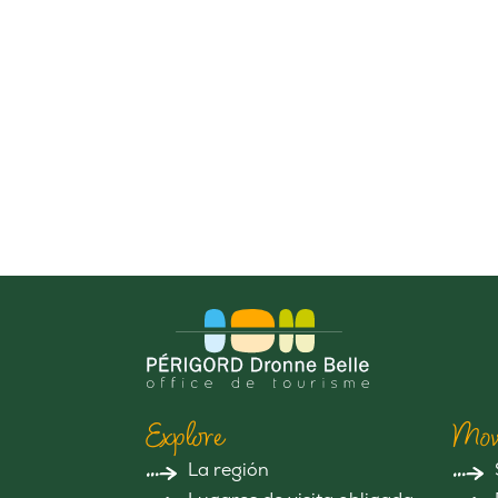
Explore
Mov
La región