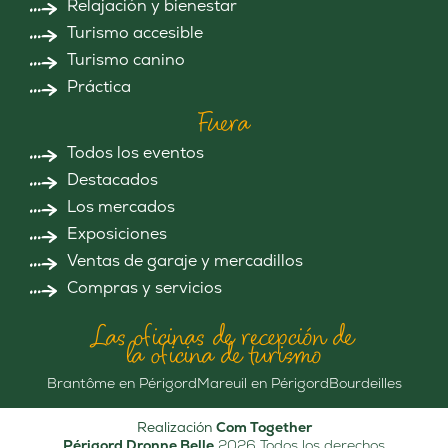
Relajación y bienestar
Turismo accesible
Turismo canino
Práctica
Fuera
Todos los eventos
Destacados
Los mercados
Exposiciones
Ventas de garaje y mercadillos
Compras y servicios
Las oficinas de recepción de
la oficina de turismo
Brantôme en Périgord
Mareuil en Périgord
Bourdeilles
Realización
Com Together
Périgord Dronne Belle
2026 Todos los derechos