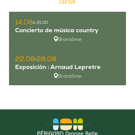
cerca
14.08
à 21:00
Concierto de música country
Brantôme
22.08
28.08
>
Exposición : Arnaud Lepretre
Brantôme