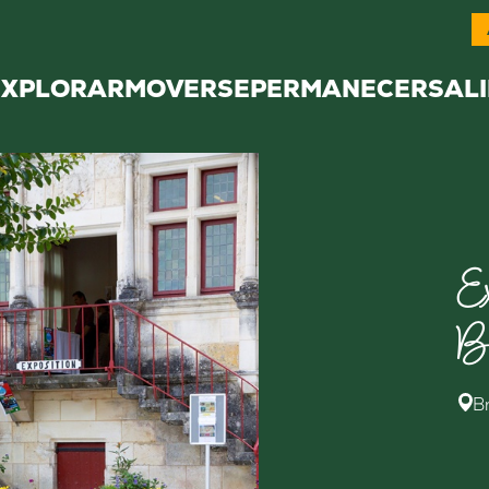
EXPLORAR
MOVERSE
PERMANECER
SALI
E
B
B