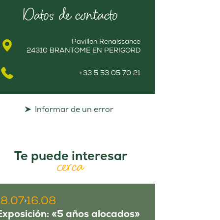
Datos de contacto
Pavillon Renaissance
24310 BRANTOME EN PERIGORD
+33 5 53 05 70 21
Informar de un error
Te puede interesar
cerca
18.07
16.08
>
Exposición: «5 años alocados»