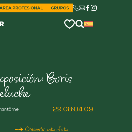
ÁREA PROFESIONAL
GRUPOS
CE LIEN OUVRIRA VO
R
xposición: Boris
eluche
29.08
04.09
rantôme
>
Compartir esta oferta