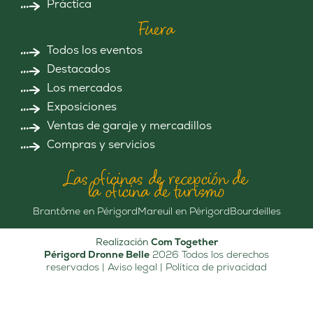
Práctica
Fuera
Todos los eventos
Destacados
Los mercados
Exposiciones
Ventas de garaje y mercadillos
Compras y servicios
Las oficinas de recepción de
la oficina de turismo
Brantôme en Périgord
Mareuil en Périgord
Bourdeilles
Realización
Com Together
Périgord Dronne Belle
2026 Todos los derechos
reservados |
Aviso legal
|
Política de privacidad