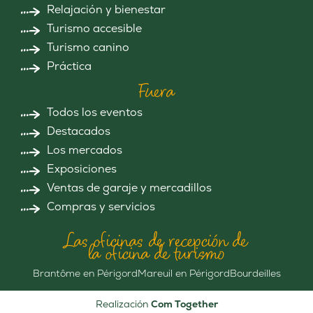
Relajación y bienestar
Turismo accesible
Turismo canino
Práctica
Fuera
Todos los eventos
Destacados
Los mercados
Exposiciones
Ventas de garaje y mercadillos
Compras y servicios
Las oficinas de recepción de
la oficina de turismo
Brantôme en Périgord
Mareuil en Périgord
Bourdeilles
Realización
Com Together