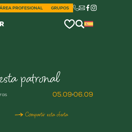
ÁREA PROFESIONAL
GRUPOS
CE LIEN OUVRIRA VO
R
iesta patronal
05.09
06.09
iras
>
Compartir esta oferta