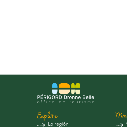
Explore
Mov
La región