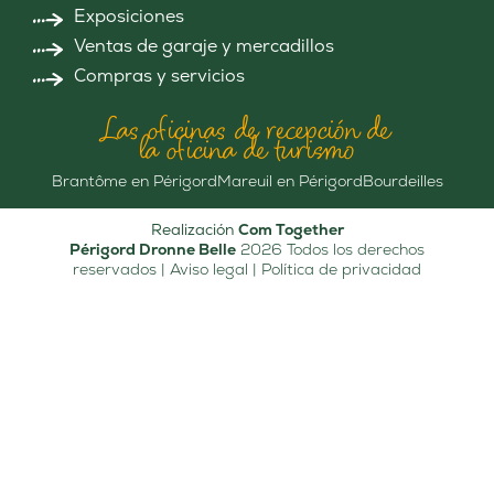
Exposiciones
Ventas de garaje y mercadillos
Compras y servicios
Las oficinas de recepción de
la oficina de turismo
Brantôme en Périgord
Mareuil en Périgord
Bourdeilles
Realización
Com Together
Périgord Dronne Belle
2026 Todos los derechos
reservados |
Aviso legal
|
Política de privacidad