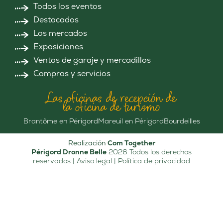
Todos los eventos
Destacados
Los mercados
Exposiciones
Ventas de garaje y mercadillos
Compras y servicios
Las oficinas de recepción de
la oficina de turismo
Brantôme en Périgord
Mareuil en Périgord
Bourdeilles
Realización
Com Together
Périgord Dronne Belle
2026 Todos los derechos
reservados |
Aviso legal
|
Política de privacidad