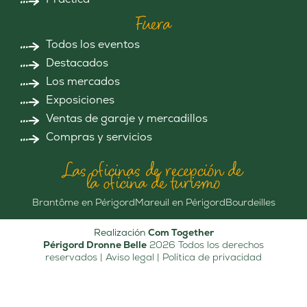
Fuera
Todos los eventos
Destacados
Los mercados
Exposiciones
Ventas de garaje y mercadillos
Compras y servicios
Las oficinas de recepción de
la oficina de turismo
Brantôme en Périgord
Mareuil en Périgord
Bourdeilles
Realización
Com Together
Périgord Dronne Belle
2026 Todos los derechos
reservados |
Aviso legal
|
Política de privacidad