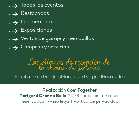
Todos los eventos
Destacados
Los mercados
Exposiciones
Ventas de garaje y mercadillos
Compras y servicios
Las oficinas de recepción de
la oficina de turismo
Brantôme en Périgord
Mareuil en Périgord
Bourdeilles
Realización
Com Together
Périgord Dronne Belle
2026 Todos los derechos
reservados |
Aviso legal
|
Política de privacidad