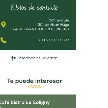
Datos de contacto
Cô'Thé-Café
30 rue Victor Hugo
24310 BRANTOME EN PERIGORD
+33 5 53 06 93 17
Informar de un error
Te puede interesar
cerca
Café bistro Le Coligny