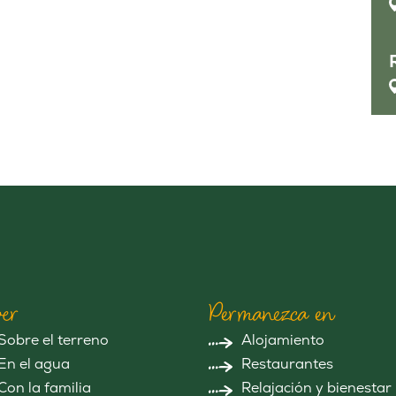
er
Permanezca en
Sobre el terreno
Alojamiento
En el agua
Restaurantes
Con la familia
Relajación y bienestar