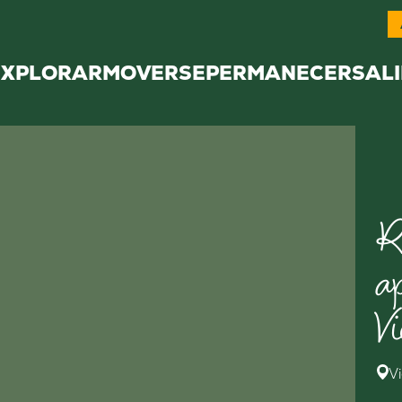
EXPLORAR
MOVERSE
PERMANECER
SALI
R
a
V
V