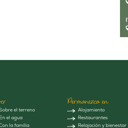
er
Permanezca en
Sobre el terreno
Alojamiento
En el agua
Restaurantes
Con la familia
Relajación y bienestar