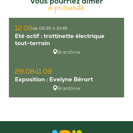
Vous pourriez aimer
à proximité
12.08
de 09:30 à 10:45
Eté actif : trottinette électrique
tout-terrain
Brantôme
29.08
11.09
>
Exposition : Evelyne Bérart
Brantôme