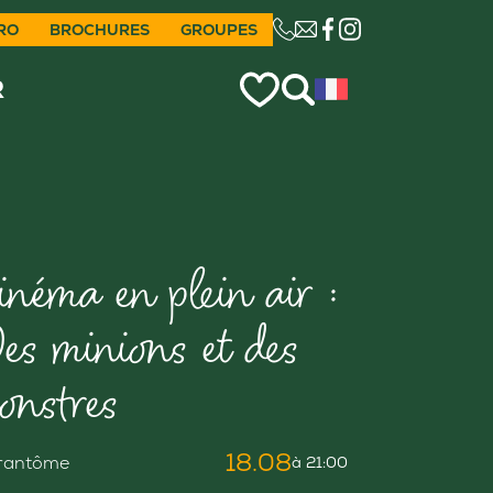
RO
BROCHURES
GROUPES
CE LIEN OUVRIRA VO
R
inéma en plein air :
es minions et des
onstres
18.08
rantôme
à 21:00