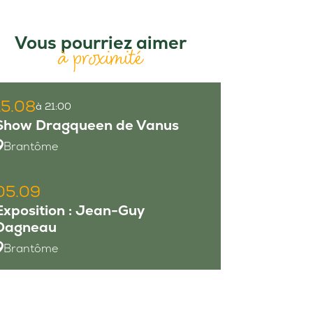
Vous pourriez aimer
à proximité
15.08
à 21:00
Show Dragqueen de Vanus
Brantôme
05.09
Exposition : Jean-Guy
Dagneau
Brantôme