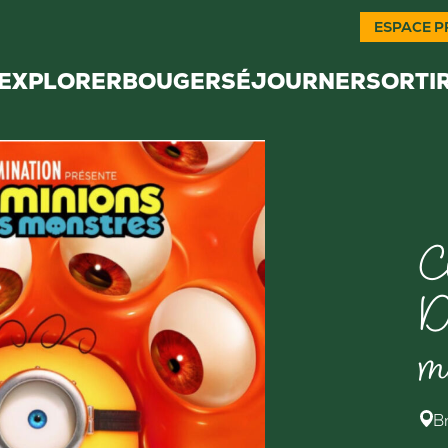
ESPACE P
EXPLORER
BOUGER
SÉJOURNER
SORTI
C
D
m
B