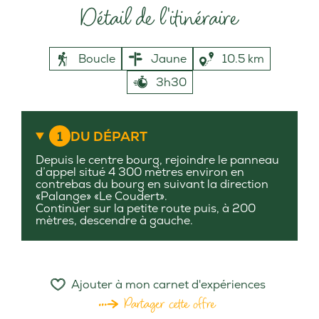
Détail de l'itinéraire
Boucle
Jaune
10.5 km
3h30
1
DU DÉPART
Depuis le centre bourg, rejoindre le panneau
d’appel situé 4 300 mètres environ en
contrebas du bourg en suivant la direction
«Palange» «Le Coudert».
Continuer sur la petite route puis, à 200
mètres, descendre à gauche.
Ajouter à mon carnet d'expériences
Partager cette offre