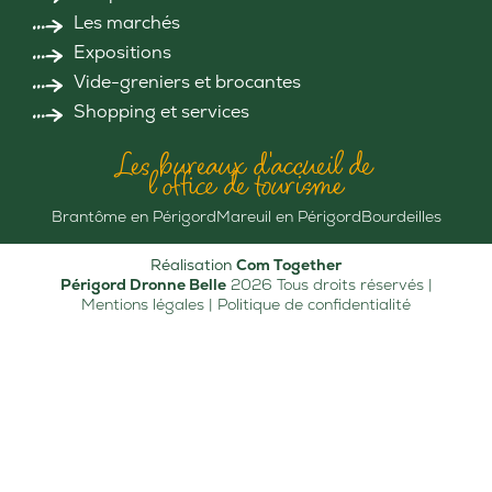
Les marchés
Expositions
Vide-greniers et brocantes
Shopping et services
Les bureaux d'accueil de
l'office de tourisme
Brantôme en Périgord
Mareuil en Périgord
Bourdeilles
Réalisation
Com Together
Périgord Dronne Belle
2026 Tous droits réservés |
Mentions légales
|
Politique de confidentialité