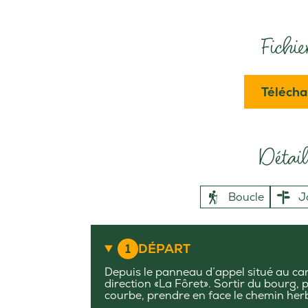
Fichie
Télécha
Détail 
Boucle
J
1
DÉPART
Depuis le panneau d’appel situé au car
direction «La Fôret». Sortir du bourg,
courbe, prendre en face le chemin her