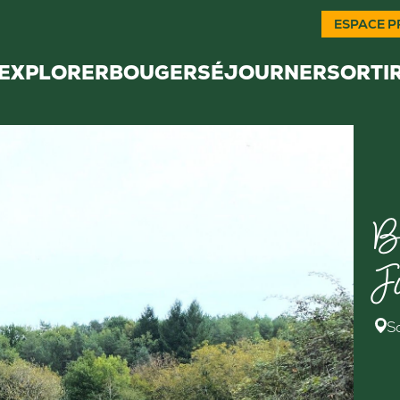
ESPACE P
EXPLORER
BOUGER
SÉJOURNER
SORTI
B
J
S