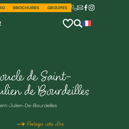
RO
BROCHURES
GROUPES
CE LIEN OUVRIRA VO
R
oucle de Saint-
ulien de Bourdeilles
aint-Julien-De-Bourdeilles
Partager cette offre