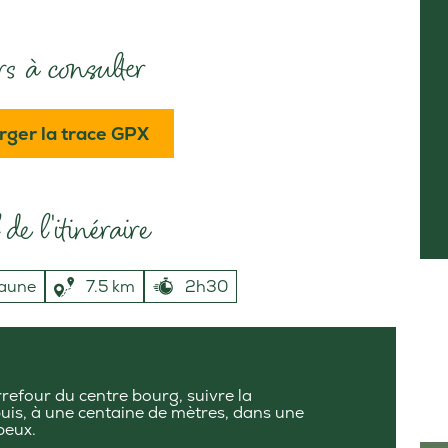
rs à consulter
rger la trace GPX
de l'itinéraire
aune
7.5 km
2h30
refour du centre bourg, suivre la
 puis, à une centaine de mètres, dans une
beux.