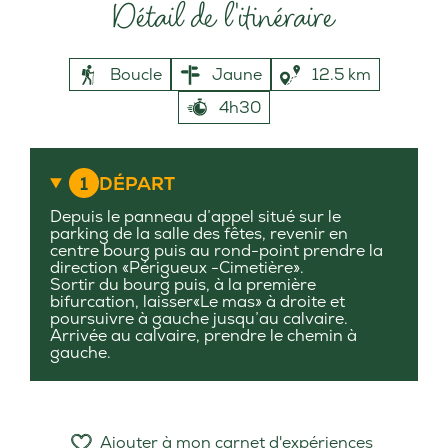
Détail de l'itinéraire
Boucle
Jaune
12.5 km
4h30
1
DÉPART
Depuis le panneau d’appel situé sur le
parking de la salle des fêtes, revenir en
centre bourg puis au rond-point prendre la
direction «Périgueux -Cimetière».
Sortir du bourg puis, à la première
bifurcation, laisser«Le mas» à droite et
poursuivre à gauche jusqu’au calvaire.
Arrivée au calvaire, prendre le chemin à
gauche.
Ajouter à mon carnet d'expériences