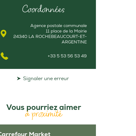
Coordonnées
Agence postale communale
11 place de la Mairie
24340 LA ROCHEBEAUCOURT-ET-
ARGENTINE
+33 5 53 56 53 49
Signaler une erreur
Vous pourriez aimer
à proximité
Carrefour Market