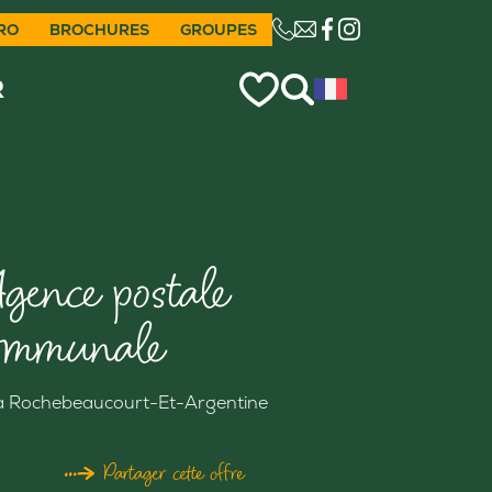
RO
BROCHURES
GROUPES
CE LIEN OUVRIRA VO
R
gence postale
ommunale
a Rochebeaucourt-Et-Argentine
Partager cette offre