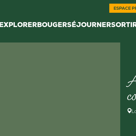
ESPACE P
EXPLORER
BOUGER
SÉJOURNER
SORTI
A
c
L