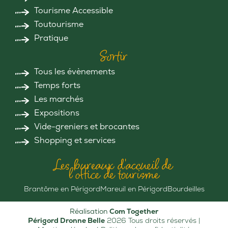
Tourisme Accessible
Toutourisme
Pratique
Sortir
Tous les évènements
Temps forts
Les marchés
Expositions
Vide-greniers et brocantes
Shopping et services
Les bureaux d'accueil de
l'office de tourisme
Brantôme en Périgord
Mareuil en Périgord
Bourdeilles
Réalisation
Com Together
Périgord Dronne Belle
2026 Tous droits réservés |