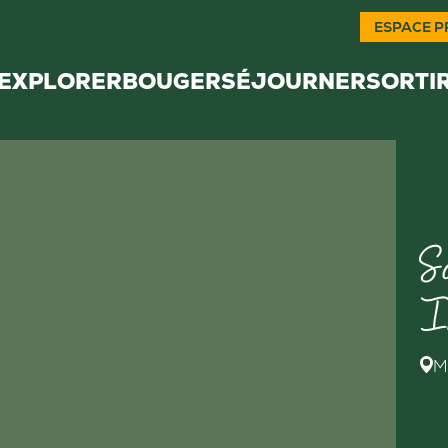
ESPACE P
EXPLORER
BOUGER
SÉJOURNER
SORTI
S
I
M