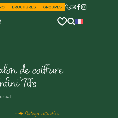
RO
BROCHURES
GROUPES
CE LIEN OUVRIRA VO
R
alon de coiffure
nfini’Tifs
areuil
Partager cette offre