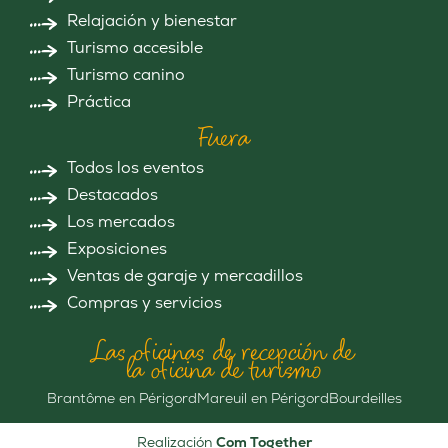
Relajación y bienestar
Turismo accesible
Turismo canino
Práctica
Fuera
Todos los eventos
Destacados
Los mercados
Exposiciones
Ventas de garaje y mercadillos
Compras y servicios
Las oficinas de recepción de
la oficina de turismo
Brantôme en Périgord
Mareuil en Périgord
Bourdeilles
Realización
Com Together