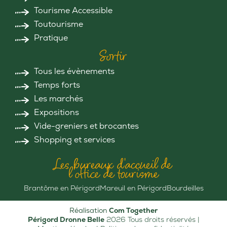
Tourisme Accessible
Toutourisme
Pratique
Sortir
Tous les évènements
Temps forts
Les marchés
Expositions
Vide-greniers et brocantes
Shopping et services
Les bureaux d'accueil de
l'office de tourisme
Brantôme en Périgord
Mareuil en Périgord
Bourdeilles
Réalisation
Com Together
Périgord Dronne Belle
2026 Tous droits réservés |