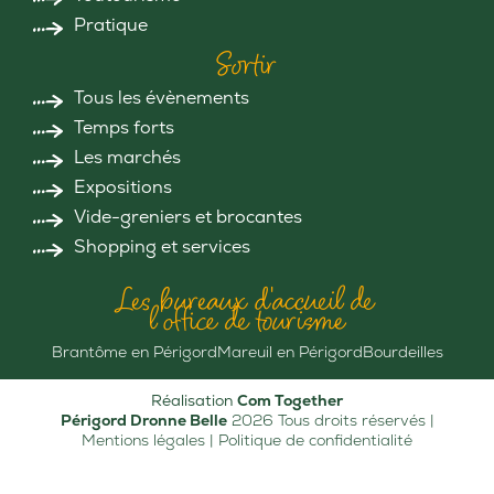
Pratique
Sortir
Tous les évènements
Temps forts
Les marchés
Expositions
Vide-greniers et brocantes
Shopping et services
Les bureaux d'accueil de
l'office de tourisme
Brantôme en Périgord
Mareuil en Périgord
Bourdeilles
Réalisation
Com Together
Périgord Dronne Belle
2026 Tous droits réservés |
Mentions légales
|
Politique de confidentialité