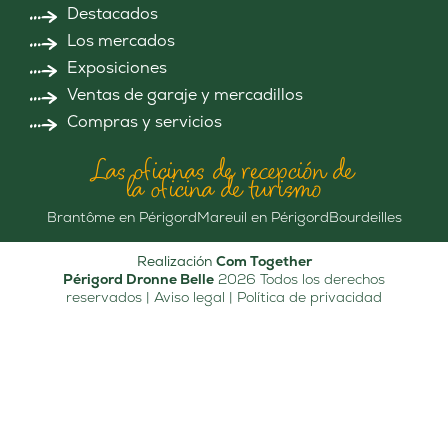
Destacados
Los mercados
Exposiciones
Ventas de garaje y mercadillos
Compras y servicios
Las oficinas de recepción de
la oficina de turismo
Brantôme en Périgord
Mareuil en Périgord
Bourdeilles
Realización
Com Together
Périgord Dronne Belle
2026 Todos los derechos
reservados |
Aviso legal
|
Política de privacidad