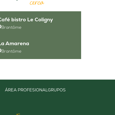
cerca
Café bistro Le Coligny
Brantôme
La Amarena
Brantôme
ÁREA PROFESIONAL
GRUPOS