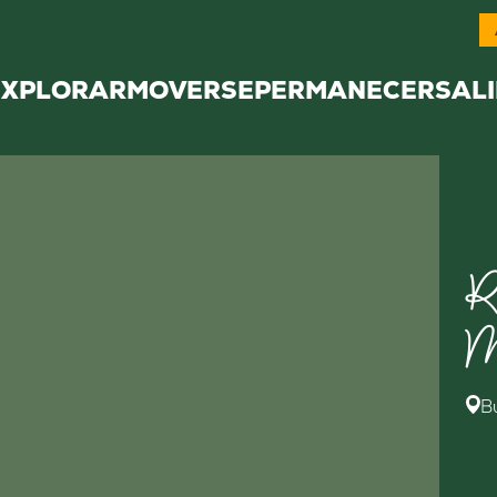
EXPLORAR
MOVERSE
PERMANECER
SALI
R
M
B