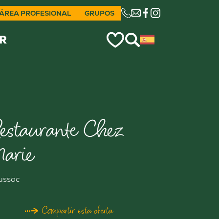
ÁREA PROFESIONAL
GRUPOS
CE LIEN OUVRIRA VO
R
estaurante Chez
arie
ussac
Compartir esta oferta