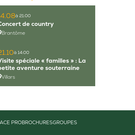
14.08
à 21:00
Concert de country
Brantôme
21.10
à 14:00
Visite spéciale « familles » : La
petite aventure souterraine
Villars
ACE PRO
BROCHURES
GROUPES