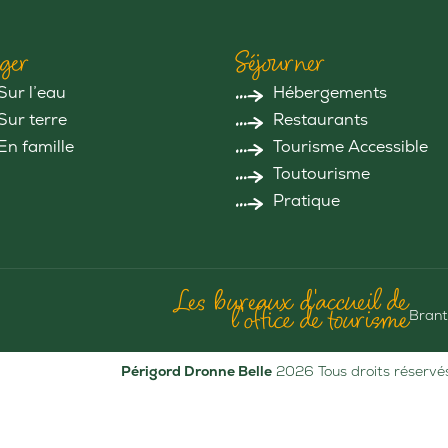
ger
Séjourner
Sur l’eau
Hébergements
Sur terre
Restaurants
En famille
Tourisme Accessible
Toutourisme
Pratique
Les bureaux d'accueil de
l'office de tourisme
Brant
Périgord Dronne Belle
2026 Tous droits réservé