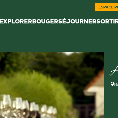
ESPACE P
EXPLORER
BOUGER
SÉJOURNER
SORTI
A
B