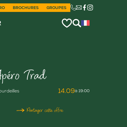
RO
BROCHURES
GROUPES
CE LIEN OUVRIRA VO
R
péro Trad
14.09
ourdeilles
à 19:00
Partager cette offre