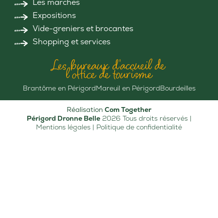
Les marchés
Expositions
Vide-greniers et brocantes
Shopping et services
Les bureaux d'accueil de
l'office de tourisme
Brantôme en Périgord
Mareuil en Périgord
Bourdeilles
Réalisation
Com Together
Périgord Dronne Belle
2026 Tous droits réservés |
Mentions légales
|
Politique de confidentialité