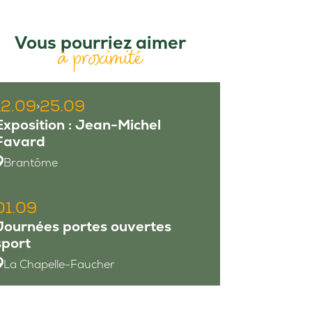
Vous pourriez aimer
à proximité
12.09
25.09
>
Exposition : Jean-Michel
Favard
Brantôme
01.09
Journées portes ouvertes
sport
La Chapelle-Faucher