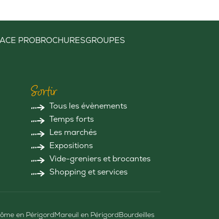
ACE PRO
BROCHURES
GROUPES
Sortir
Tous les évènements
Temps forts
Les marchés
Expositions
Vide-greniers et brocantes
Shopping et services
ôme en Périgord
Mareuil en Périgord
Bourdeilles