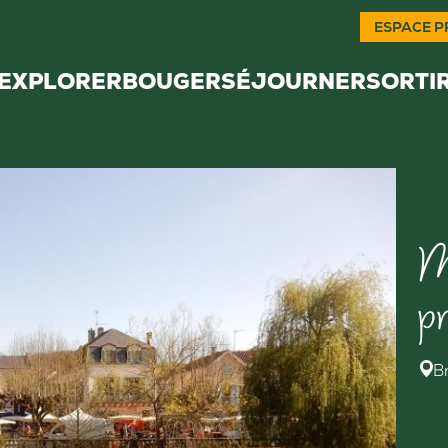
ESPACE P
EXPLORER
BOUGER
SÉJOURNER
SORTI
M
p
B