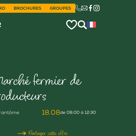
RO
BROCHURES
GROUPES
CE LIEN OUVRIRA VO
R
arché fermier de
roducteurs
18.08
rantôme
de 08:00 à 12:30
Partager cette offre