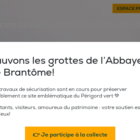
ESPACE P
EXPLORER
BOUGER
SÉJOURNER
SORTI
uvons les grottes de l’Abbay
 Brantôme!
travaux de sécurisation sont en cours pour préserver
blement ce site emblématique du Périgord vert 💚
tants, visiteurs, amoureux du patrimoine : votre soutien es
ieux!
👉 Je participe à la collecte