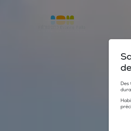
Sa
de
Des 
dura
Habi
préc