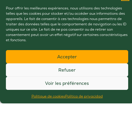
Pour offrir les meilleures expériences, nous utilisons des technologies
telles que les cookies pour stocker et/ou accéder aux informations des
appareils. Le fait de consentir à ces technologies nous permettra de
traiter des données telles que le comportement de navigation ou les ID
uniques sur ce site. Le fait de ne pas consentir ou de retirer son
consentement peut avoir un effet négatif sur certaines caractéristiques
et fonctions.
Accepter
Refuser
ADMIRAR, EXPERIMENTAR,
VIVIR
Voir les préférences
Périgord Dronne Belle
Politique de cookies
Política de privacidad
BUSCANDO
una visita obligada
Agenda