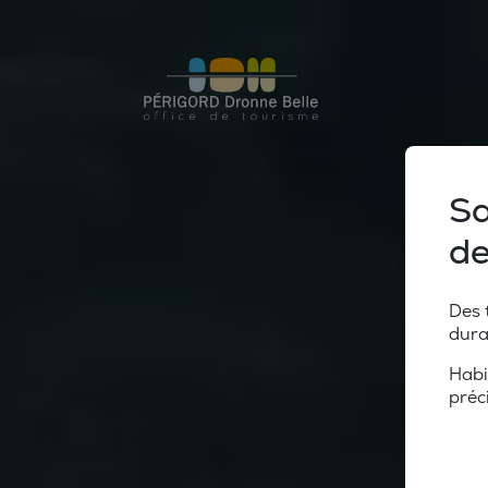
Sa
de
Des 
dura
Habi
préc