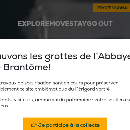
PROFESSIONAL
EXPLORE
MOVE
STAY
GO OUT
uvons les grottes de l’Abbay
 Brantôme!
travaux de sécurisation sont en cours pour préserver
blement ce site emblématique du Périgord vert 💚
tants, visiteurs, amoureux du patrimoine : votre soutien es
ieux!
👉 Je participe à la collecte