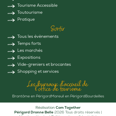
Tourisme Accessible
Toutourisme
Pratique
Sortir
Tous les évènements
Temps forts
Les marchés
Expositions
Vide-greniers et brocantes
Shopping et services
Les bureaux d'accueil de
l'office de tourisme
Brantôme en Périgord
Mareuil en Périgord
Bourdeilles
Réalisation
Com Together
Périgord Dronne Belle
2026 Tous droits réservés |