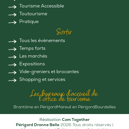
Tourisme Accessible
Toutourisme
Pratique
Sortir
Tous les évènements
Temps forts
Les marchés
Expositions
Vide-greniers et brocantes
Shopping et services
Les bureaux d'accueil de
l'office de tourisme
Brantôme en Périgord
Mareuil en Périgord
Bourdeilles
Réalisation
Com Together
Périgord Dronne Belle
2026 Tous droits réservés |